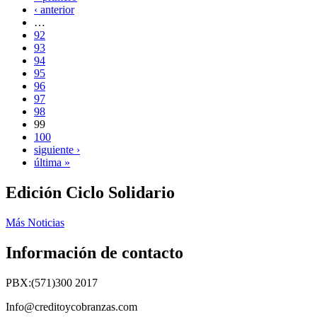
‹ anterior
…
92
93
94
95
96
97
98
99
100
siguiente ›
última »
Edición Ciclo Solidario
Más Noticias
Información de contacto
PBX:(571)300 2017
Info@creditoycobranzas.com