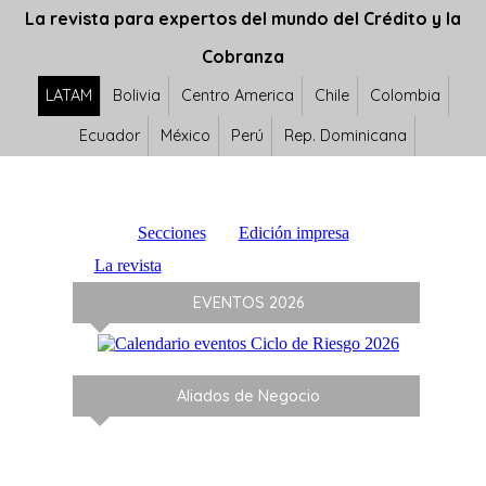
La revista para expertos del mundo del Crédito y la
Cobranza
LATAM
Bolivia
Centro America
Chile
Colombia
Ecuador
México
Perú
Rep. Dominicana
Secciones
Edición impresa
La revista
EVENTOS 2026
Aliados de Negocio