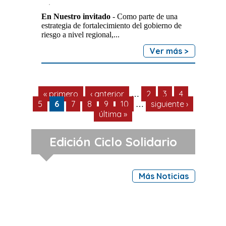
En Nuestro invitado
- Como parte de una
estrategia de fortalecimiento del gobierno de
riesgo a nivel regional,...
Ver más >
Páginas
« primero
‹ anterior
2
3
4
…
5
6
7
8
9
10
siguiente ›
…
última »
Edición Ciclo Solidario
Más Noticias