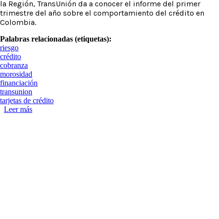
la Región, TransUnión da a conocer el informe del primer
trimestre del año sobre el comportamiento del crédito en
Colombia.
Palabras relacionadas (etiquetas):
riesgo
crédito
cobranza
morosidad
financiación
transunion
tarjetas de crédito
Leer más
sobre Desempeño crediticio empeora en el primer trimestre
del año en Colombia