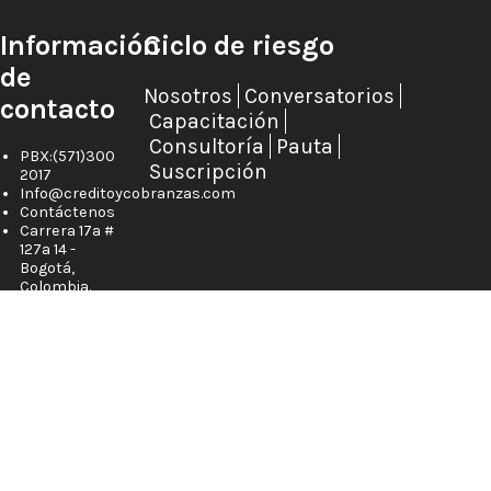
Información
Ciclo de riesgo
de
Nosotros
Conversatorios
contacto
Capacitación
Consultoría
Pauta
PBX:(571)300
Suscripción
2017
Info@creditoycobranzas.com
Contáctenos
Carrera 17a #
127a 14 -
Bogotá,
Colombia.
REVISTA
Chile
México