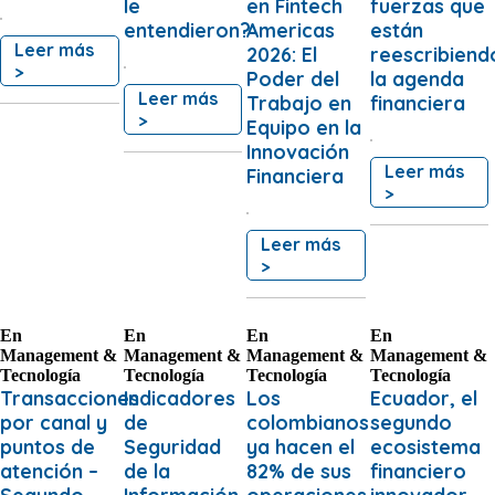
le
en Fintech
fuerzas que
entendieron?
Americas
están
Leer más
2026: El
reescribiend
>
Poder del
la agenda
Leer más
Trabajo en
financiera
>
Equipo en la
Innovación
Leer más
Financiera
>
Leer más
>
En
En
En
En
Management &
Management &
Management &
Management &
Tecnología
Tecnología
Tecnología
Tecnología
Transacciones
Indicadores
Los
Ecuador, el
por canal y
de
colombianos
segundo
puntos de
Seguridad
ya hacen el
ecosistema
atención –
de la
82% de sus
financiero
Segundo
Información
operaciones
innovador