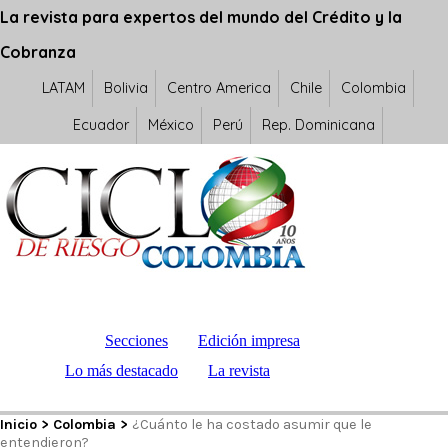
La revista para expertos del mundo del Crédito y la
Cobranza
LATAM
Bolivia
Centro America
Chile
Colombia
Ecuador
México
Perú
Rep. Dominicana
Secciones
Edición impresa
Lo más destacado
La revista
Inicio
>
Colombia
>
¿Cuánto le ha costado asumir que le
entendieron?