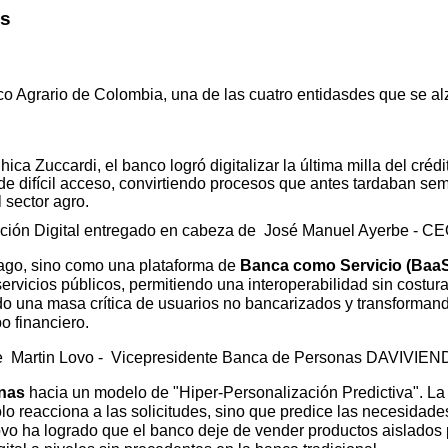
os
 Agrario de Colombia, una de las cuatro entidasdes que se alz
ca Zuccardi, el banco logró digitalizar la última milla del crédi
de difícil acceso, convirtiendo procesos que antes tardaban sem
l sector agro.
rmación Digital entregado en cabeza de José Manuel Ayerbe - 
ago, sino como una plataforma de
Banca como Servicio (Baa
rvicios públicos, permitiendo una interoperabilidad sin costuras
rando una masa crítica de usuarios no bancarizados y transforma
o financiero.
de Martin Lovo - Vicepresidente Banca de Personas DAVIVIE
nas
hacia un modelo de "Hiper-Personalización Predictiva". La 
o reacciona a las solicitudes, sino que predice las necesidades 
vo ha logrado que el banco deje de vender productos aislados