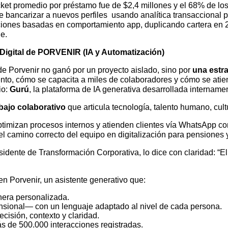
icket promedio por préstamo fue de $2,4 millones y el 68% de lo
de bancarizar a nuevos perfiles usando analítica transaccional 
uaciones basadas en comportamiento app, duplicando cartera en
e.
 Digital de PORVENIR (IA y Automatización)
de Porvenir no ganó por un proyecto aislado, sino por
una estra
nto, cómo se capacita a miles de colaboradores y cómo se atien
io:
Gurú
, la plataforma de IA generativa desarrollada intername
bajo colaborativo
que articula tecnología, talento humano, cultu
ptimizan procesos internos y atienden clientes vía WhatsApp co
l camino correcto del equipo en digitalización para pensiones 
esidente de Transformación Corporativa, lo dice con claridad: “
l en Porvenir, un asistente generativo que:
era personalizada.
sional— con un lenguaje adaptado al nivel de cada persona.
cisión, contexto y claridad.
s de 500.000 interacciones registradas.