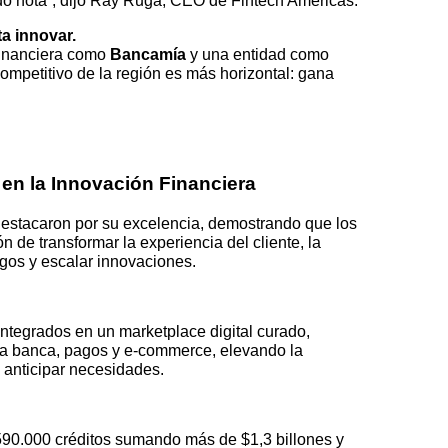
ndo nota”, dijo Ray Ruga, CEO de Fintech Americas.
a innovar.
financiera como
Bancamía
y una entidad como
mpetitivo de la región es más horizontal: gana
en la Innovación Financiera
destacaron por su excelencia, demostrando que los
 de transformar la experiencia del cliente, la
esgos y escalar innovaciones.
integrados en un marketplace digital curado,
ca banca, pagos y e-commerce, elevando la
a anticipar necesidades.
590.000 créditos sumando más de $1,3 billones y