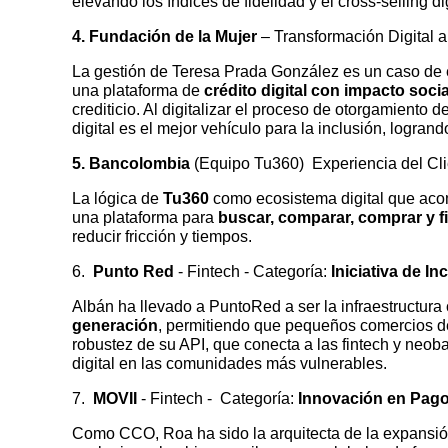
elevando los índices de fidelidad y el
cross-selling
di
4. Fundación de la Mujer
– Transformación Digital 
La gestión de Teresa Prada González es un caso de 
una plataforma de
crédito digital con impacto socia
crediticio. Al digitalizar el proceso de otorgamient
digital es el mejor vehículo para la inclusión, logra
5. Bancolombia
(Equipo Tu360) Experiencia del Cl
La lógica de
Tu360
como ecosistema digital que acom
una plataforma para
buscar, comparar, comprar y f
reducir fricción y tiempos.
6.
Punto Red
- Fintech - Categoría:
Iniciativa de I
Albán ha llevado a PuntoRed a ser la infraestructura 
generación
, permitiendo que pequeños comercios de 
robustez de su API, que conecta a las fintech y neob
digital en las comunidades más vulnerables.
7.
MOVII
- Fintech - Categoría:
Innovación en Pag
Como CCO, Roa ha sido la arquitecta de la expansi