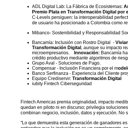
ADL Digital Lab: La Fábrica de Ecosistemas:
A
Premio Plata en Transformación Digital por 
C-Levels persiguen: la interoperabilidad perfec
de usuario ha posicionado a Colombia como re
Mibanco- Sostenibilidad y Responsabilidad So
Bancamía: Inclusión con Rostro Digital -
Vivia
Transformación Digital
, aunque su impacto rea
microempresarios.
Innovación:
Bancamía ha d
crédito productivo mediante algoritmos de riesg
Grupo Aval - Soluciones de Pago.
Compensar - Inclusión Financiera por el m
odel
Banco Serfinanza - Experiencia del Cliente pr
Equipo Crediservir:
Transformación Digital
iubity Fintech Ciberseguridad
Fintech Americas premia originalidad, impacto medibl
quedan en piloto ni en discurso; privilegia solucion
combinan negocio, inclusión, datos y ejecución. No s
“Lo que demuestra esta generación de ganadores es si