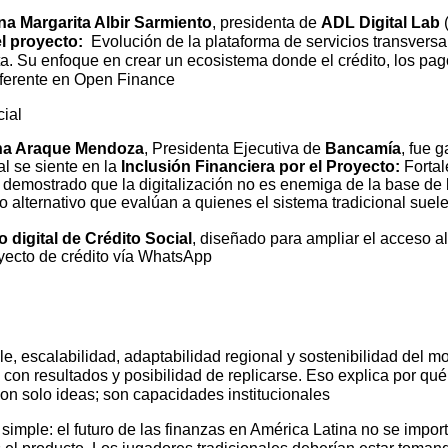
na Margarita Albir Sarmiento
, presidenta de
ADL Digital Lab
(
el proyecto:
Evolución de la plataforma de servicios transversa
ta. Su enfoque en crear un ecosistema donde el crédito, los pag
ferente en
Open Finance
cial
na Araque Mendoza
, Presidenta Ejecutiva de
Bancamía
, fue 
l se siente en la
Inclusión Financiera por el
Proyecto:
Fortal
emostrado que la digitalización no es enemiga de la base de la
o alternativo que evalúan a quienes el sistema tradicional suele
o
digital de Crédito Social
, diseñado para ampliar el acceso al
oyecto de crédito vía WhatsApp
e, escalabilidad, adaptabilidad regional y sostenibilidad del 
es con resultados y posibilidad de replicarse. Eso explica por q
on solo ideas; son capacidades institucionales
mple: el futuro de las finanzas en América Latina no se import