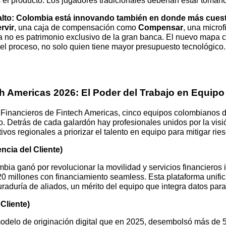
 el producto. Los jugadores tradicionales deberían estar toma
 alto: Colombia está innovando también en donde más cuest
rvir
, una caja de compensación como
Compensar
, una micro
no es patrimonio exclusivo de la gran banca. El nuevo mapa co
del proceso, no solo quien tiene mayor presupuesto tecnológico.
h Americas 2026: El Poder del Trabajo en Equipo 
s Financieros de Fintech Americas, cinco equipos colombianos 
o. Detrás de cada galardón hay profesionales unidos por la visión
tivos regionales a priorizar el talento en equipo para mitigar ri
ncia del Cliente)
bia ganó por revolucionar la movilidad y servicios financieros 
0 millones con financiamiento seamless. Esta plataforma unifi
uraduría de aliados, un mérito del equipo que integra datos par
Cliente)
modelo de originación digital que en 2025, desembolsó más de 