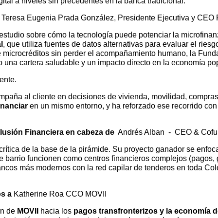
gital a niveles sin precedentes en la banca tradicional.
a Teresa Eugenia Prada González, Presidente Ejecutiva y CEO 
estudio sobre cómo la tecnología puede potenciar la microfina
l
, que utiliza fuentes de datos alternativas para evaluar el ri
o de microcréditos sin perder el acompañamiento humano, la Fund
ndo una cartera saludable y un impacto directo en la economía po
iente.
paña al cliente en decisiones de vivienda, movilidad, compra
inanciar
en un mismo entorno, y ha reforzado ese recorrido con f
nclusión Financiera en cabeza de
Andrés Alban - CEO & Cofu
crítica de la base de la pirámide. Su proyecto ganador se enfoc
barrio funcionen como centros financieros complejos (pagos, gi
ancos más modernos con la red capilar de tenderos en toda Colom
os a
Katherine Roa CCO MOVII
ón de
MOVII
hacia los
pagos transfronterizos y la economía 