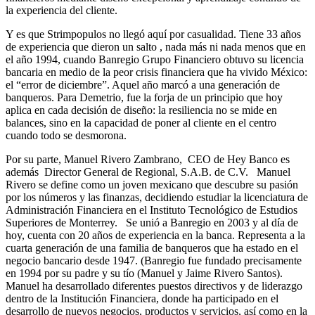
la experiencia del cliente.
Y es que Strimpopulos no llegó aquí por casualidad. Tiene 33 años
de experiencia que dieron un salto , nada más ni nada menos que en
el año 1994, cuando Banregio Grupo Financiero obtuvo su licencia
bancaria en medio de la peor crisis financiera que ha vivido México:
el “error de diciembre”. Aquel año marcó a una generación de
banqueros. Para Demetrio, fue la forja de un principio que hoy
aplica en cada decisión de diseño: la resiliencia no se mide en
balances, sino en la capacidad de poner al cliente en el centro
cuando todo se desmorona.
Por su parte, Manuel Rivero Zambrano, CEO de Hey Banco es
además Director General de Regional, S.A.B. de C.V. Manuel
Rivero se define como un joven mexicano que descubre su pasión
por los números y las finanzas, decidiendo estudiar la licenciatura de
Administración Financiera en el Instituto Tecnológico de Estudios
Superiores de Monterrey. Se unió a Banregio en 2003 y al día de
hoy, cuenta con 20 años de experiencia en la banca. Representa a la
cuarta generación de una familia de banqueros que ha estado en el
negocio bancario desde 1947. (Banregio fue fundado precisamente
en 1994 por su padre y su tío (Manuel y Jaime Rivero Santos).
Manuel ha desarrollado diferentes puestos directivos y de liderazgo
dentro de la Institución Financiera, donde ha participado en el
desarrollo de nuevos negocios, productos y servicios, así como en la