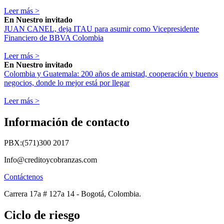
Leer más >
En
Nuestro invitado
JUAN CANEL, deja ITAU para asumir como Vicepresidente
Financiero de BBVA Colombia
Leer más >
En
Nuestro invitado
Colombia y Guatemala: 200 años de amistad, cooperación y buenos
negocios, donde lo mejor está por llegar
Leer más >
Información de contacto
PBX:(571)300 2017
Info@creditoycobranzas.com
Contáctenos
Carrera 17a # 127a 14 - Bogotá, Colombia.
Ciclo de riesgo