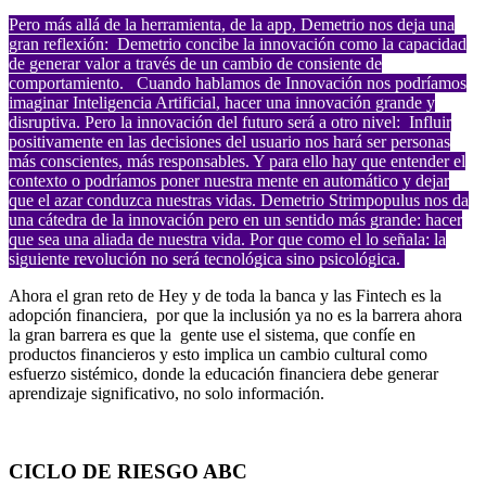
Pero más
allá
de la
herramienta
, de la app,
Demetrio
nos
deja
una
gran
reflexión
: Demetrio
concibe
la
innovación
como
la
capacidad
de
generar
valor a
través
de un
cambio
de
consiente
de
comportamiento.
Cuando
hablamos
de
Innovación
nos
podríamos
imaginar
Inteligencia
Artificial,
hacer
una
innovación
grande
y
disruptiva
. Pero la
innovación
del futuro
será
a
otro
nivel
:
Influir
positivamente
en las
decisiones
del
usuario
nos
hará
ser personas
más
conscientes
, más
responsables
. Y para
ello
hay que entender el
contexto
o podríamos
poner
nuestra
mente
en
automático
y
dejar
que el azar
conduzca
nuestras
vidas
. Demetrio Strimpopulus nos da
una cátedra de la innovación pero en un
sentido
más
grande
:
hacer
que sea una
aliada
de
nuestra
vida
. Por que
como
el lo
señala
: la
siguiente
revolución
no
será
tecnológica
sino
psicológica
.
Ahora el gran reto de Hey y de toda la banca y las Fintech es la
adopción financiera, por que la inclusión ya no es la barrera ahora
la gran barrera es que la gente use el sistema, que confíe en
productos financieros y esto implica un cambio cultural como
esfuerzo sistémico, donde la educación financiera debe generar
aprendizaje significativo, no solo información.
CICLO DE RIESGO ABC