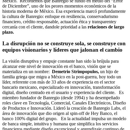
México. Recordemos que Banregio se fundó en medio del “Error
de Diciembre”, uno de los peores momentos económicos de la
historia moderna de México. Esa experiencia marcó profundamente
la cultura de Banregio: enfoque en resiliencia, conservadurismo
financiero, crédito responsable, actuación ética y transparentey
cercanía con el cliente, dandole prioridad a las
relaciones de largo
plazo.
La disrupción no se construye sola, se construye con
equipos visionarios y líderes que jalonan el cambio
La visión disruptiva y empuje constante han sido la brújula para
alcanzar este nivel de innovación en el banco, visión que se
materializa en un nombre:
Demetrio Strimpopulos,
un hijo de
familia griega que migra a México en la post-guerra, hoy todo un
líder, referente con más de 33 años de experiencia en el sector
bancario mexicano, especializado en innovación, transformación
digital, diseño centrado en el usuario y experiencia del cliente. Es
miembro fundador de Banregio (desde 1994) y ha desempeñado
roles clave en Tecnología, Comercial, Canales Electrónicos, Diseño
de Productos e Innovación. Lideró la creación de Banregio Labs, el
área de innovación que dio origen al spin-off de Hey Banco, el
banco 100% digital del grupo. En la actualidad impulsa un modelo
de banca simple, intuitiva y humana que simplifica los servicios
financieros mediante diseño excepcional y aprendizaje continuo de