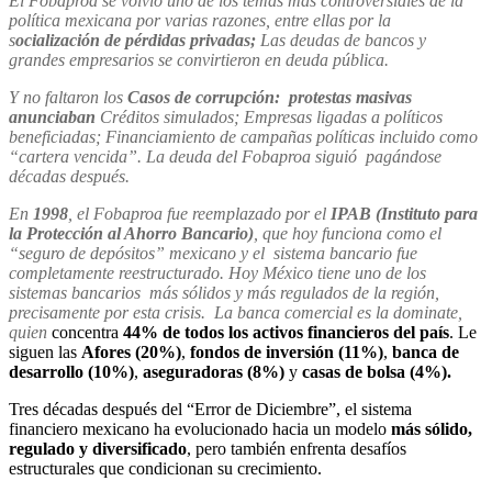
El Fobaproa se volvió uno de los temas más controversiales de la
política mexicana por varias razones, entre ellas por la
s
ocialización
de pérdidas privadas;
Las deudas de bancos y
grandes empresarios se convirtieron en deuda pública.
Y no faltaron los
Casos de corrupción: protestas masivas
anunciaban
Créditos simulados; Empresas ligadas a políticos
beneficiadas; Financiamiento de campañas políticas incluido como
“cartera vencida”. La deuda del Fobaproa siguió pagándose
décadas después.
En
1998
, el Fobaproa fue reemplazado por el
IPAB (Instituto para
la Protección al Ahorro Bancario)
, que hoy funciona como el
“seguro de depósitos” mexicano y el sistema bancario fue
completamente reestructurado. Hoy México tiene uno de los
sistemas bancarios más sólidos y más regulados de la región,
precisamente por esta crisis. La banca comercial es la dominate,
quien
concentra
44% de todos los activos financieros del país
. Le
siguen las
Afores (20%)
,
fondos de inversión (11%)
,
banca de
desarrollo (10%)
,
aseguradoras (8%)
y
casas de bolsa (4%).
Tres décadas después del “Error de Diciembre”, el sistema
financiero mexicano ha evolucionado hacia un modelo
más sólido,
regulado y diversificado
, pero también enfrenta desafíos
estructurales que condicionan su crecimiento.