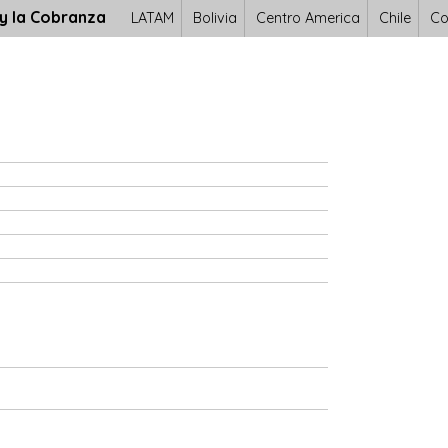
 y la Cobranza
LATAM
Bolivia
Centro America
Chile
Co