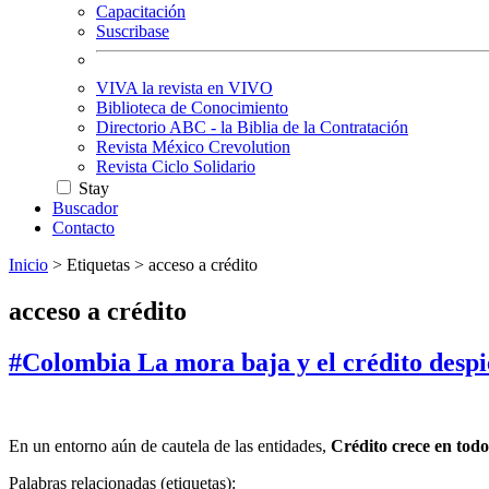
Capacitación
Suscribase
VIVA la revista en VIVO
Biblioteca de Conocimiento
Directorio ABC - la Biblia de la Contratación
Revista México Crevolution
Revista Ciclo Solidario
Stay
Buscador
Contacto
Inicio
>
Etiquetas
>
acceso a crédito
acceso a crédito
#Colombia La mora baja y el crédito despier
En un entorno aún de cautela de las entidades,
Crédito crece en tod
Palabras relacionadas (etiquetas):