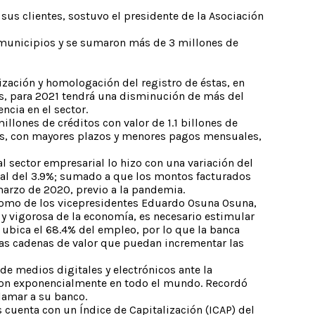
 sus clientes, sostuvo el presidente de la Asociación
63 municipios y se sumaron más de 3 millones de
ización y homologación del registro de éstas, en
s, para 2021 tendrá una disminución de más del
cia en el sector.
lones de créditos con valor de 1.1 billones de
sos, con mayores plazos y menores pagos mensuales,
al sector empresarial lo hizo con una variación del
ual del 3.9%; sumado a que los montos facturados
 marzo de 2020, previo a la pandemia.
 como de los vicepresidentes Eduardo Osuna Osuna,
 y vigorosa de la economía, es necesario estimular
ubica el 68.4% del empleo, por lo que la banca
las cadenas de valor que puedan incrementar las
de medios digitales y electrónicos ante la
aron exponencialmente en todo el mundo. Recordó
lamar a su banco.
s cuenta con un Índice de Capitalización (ICAP) del