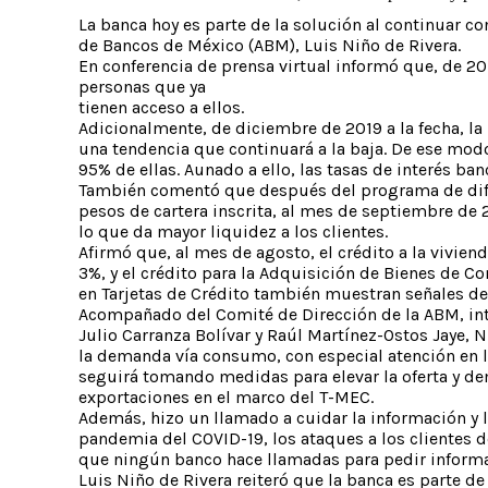
La banca hoy es parte de la solución al continuar co
de Bancos de México (ABM), Luis Niño de Rivera.
En conferencia de prensa virtual informó que, de 20
personas que ya
tienen acceso a ellos.
Adicionalmente, de diciembre de 2019 a la fecha, la
una tendencia que continuará a la baja. De ese mo
95% de ellas. Aunado a ello, las tasas de interés b
También comentó que después del programa de diferim
pesos de cartera inscrita, al mes de septiembre de
lo que da mayor liquidez a los clientes.
Afirmó que, al mes de agosto, el crédito a la viviend
3%, y el crédito para la Adquisición de Bienes de
en Tarjetas de Crédito también muestran señales de 
Acompañado del Comité de Dirección de la ABM, int
Julio Carranza Bolívar y Raúl Martínez-Ostos Jaye, 
la demanda vía consumo, con especial atención en 
seguirá tomando medidas para elevar la oferta y de
exportaciones en el marco del T-MEC.
Además, hizo un llamado a cuidar la información y l
pandemia del COVID-19, los ataques a los clientes 
que ningún banco hace llamadas para pedir informaci
Luis Niño de Rivera reiteró que la banca es parte de