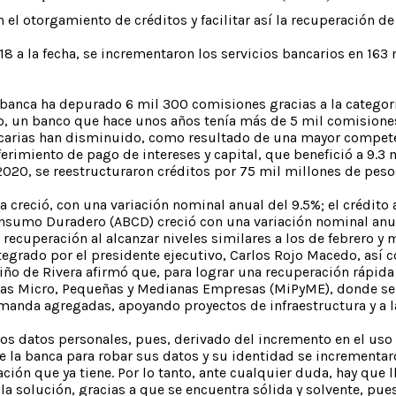
n el otorgamiento de créditos y facilitar así la recuperación de
18 a la fecha, se incrementaron los servicios bancarios en 1
 banca ha depurado 6 mil 300 comisiones gracias a la categor
do, un banco que hace unos años tenía más de 5 mil comisione
ancarias han disminuido, como resultado de una mayor competen
iento de pago de intereses y capital, que benefició a 9.3 mil
 2020, se reestructuraron créditos por 75 mil millones de pe
a creció, con una variación nominal anual del 9.5%; el crédito 
 Consumo Duradero (ABCD) creció con una variación nominal an
recuperación al alcanzar niveles similares a los de febrero y
egrado por el presidente ejecutivo, Carlos Rojo Macedo, así
Niño de Rivera afirmó que, para lograr una recuperación rápida
las Micro, Pequeñas y Medianas Empresas (MiPyME), donde se 
manda agregadas, apoyando proyectos de infraestructura y a 
os datos personales, pues, derivado del incremento en el uso 
de la banca para robar sus datos y su identidad se increment
ón que ya tiene. Por lo tanto, ante cualquier duda, hay que l
 la solución, gracias a que se encuentra sólida y solvente, pue