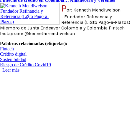
Fintechs de crédito en Colombia… Amanecerá y Veremos
P
or: Kenneth Mendiwelson
- Fundador Refinancia y
Referencia (Li$to Pago-a-Plazos)
Miembro de Junta Endeavor Colombia y Colombia Fintech
Instagram: @kennethmendiwelson
Palabras relacionadas (etiquetas):
Fintech
Crédito digital
Sostenibilidad
Riesgo de Crédito Covid19
Leer más
sobre Fintechs de crédito en Colombia… Amanecerá y
Veremos