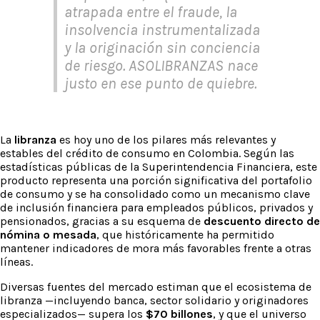
atrapada entre el fraude, la
insolvencia instrumentalizada
y la originación sin conciencia
de riesgo. ASOLIBRANZAS nace
justo en ese punto de quiebre.
La
libranza
es hoy uno de los pilares más relevantes y
estables del crédito de consumo en Colombia. Según las
estadísticas públicas de la Superintendencia Financiera, este
producto representa una porción significativa del portafolio
de consumo y se ha consolidado como un mecanismo clave
de inclusión financiera para empleados públicos, privados y
pensionados, gracias a su esquema de
descuento directo de
nómina o mesada
, que históricamente ha permitido
mantener indicadores de mora más favorables frente a otras
líneas.
Diversas fuentes del mercado estiman que el ecosistema de
libranza —incluyendo banca, sector solidario y originadores
especializados— supera los
$70 billones
, y que el universo