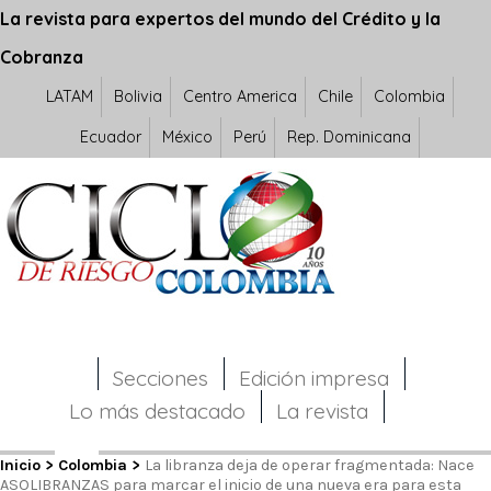
La revista para expertos del mundo del Crédito y la
Cobranza
LATAM
Bolivia
Centro America
Chile
Colombia
Ecuador
México
Perú
Rep. Dominicana
Secciones
Edición impresa
Lo más destacado
La revista
Inicio
>
Colombia
>
La libranza deja de operar fragmentada: Nace
ASOLIBRANZAS para marcar el inicio de una nueva era para esta