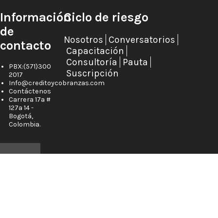
Información
Ciclo de riesgo
de
Nosotros
Conversatorios
contacto
Capacitación
Consultoría
Pauta
PBX:(571)300
Suscripción
2017
Info@creditoycobranzas.com
Contáctenos
Carrera 17a #
127a 14 -
Bogotá,
Colombia.
REVISTA
Chile
México
Perú