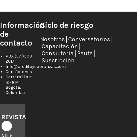
Información
Ciclo de riesgo
de
Nosotros
Conversatorios
contacto
Capacitación
Consultoría
Pauta
PBX:(571)300
Suscripción
2017
Info@creditoycobranzas.com
Contáctenos
Carrera 17a #
127a 14 -
Bogotá,
Colombia.
REVISTA
Chile